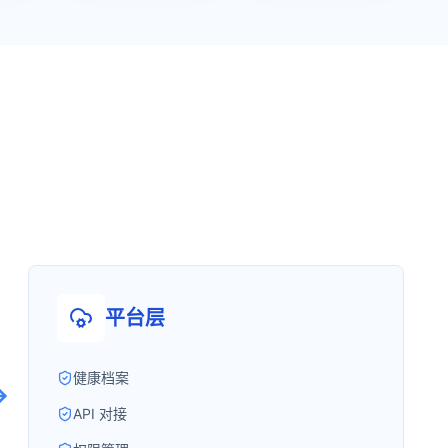
平台层
健康档案
API 对接