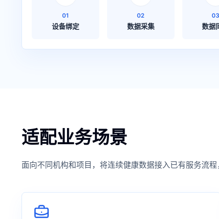
0
1
0
2
0
设备绑定
数据采集
数据
适配业务场景
面向不同机构和项目，将连续健康数据接入已有服务流程