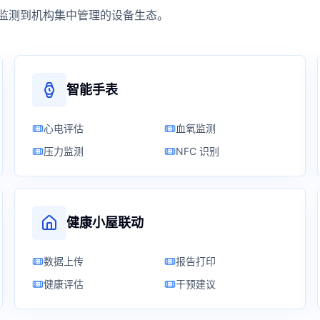
监测到机构集中管理的设备生态。
智能手表
心电评估
血氧监测
压力监测
NFC 识别
健康小屋联动
数据上传
报告打印
健康评估
干预建议