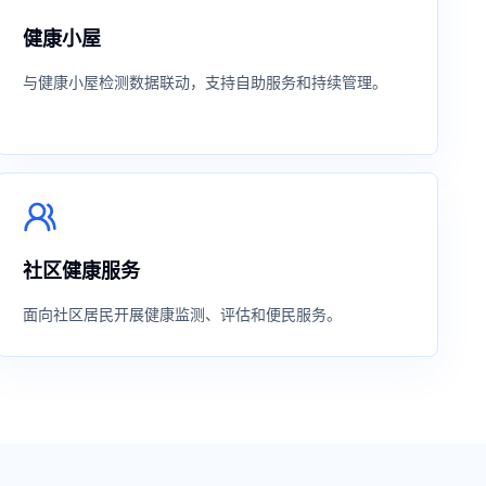
健康小屋
与健康小屋检测数据联动，支持自助服务和持续管理。
社区健康服务
面向社区居民开展健康监测、评估和便民服务。