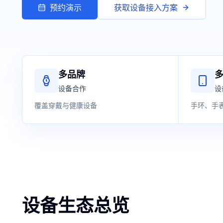
预约演示
获取设备接入方案
多品牌
设备合作
设
覆盖穿戴与健康设备
手环、手
设备生态总览