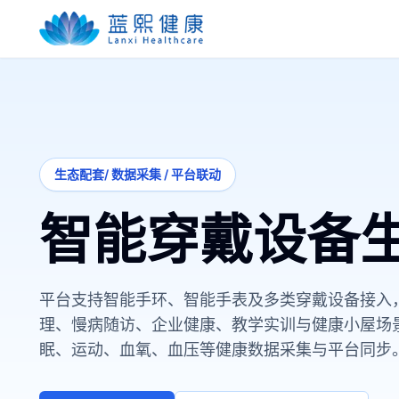
生态配套/ 数据采集 / 平台联动
智能穿戴设备
平台支持智能手环、智能手表及多类穿戴设备接入
理、慢病随访、企业健康、教学实训与健康小屋场
眠、运动、血氧、血压等健康数据采集与平台同步