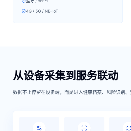
蓝牙 / Wi-Fi
4G / 5G / NB-IoT
从设备采集到服务联动
数据不止停留在设备端，而是进入健康档案、风险识别、