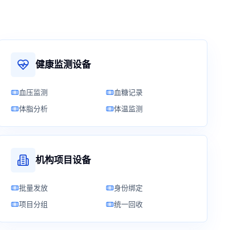
健康监测设备
血压监测
血糖记录
体脂分析
体温监测
机构项目设备
批量发放
身份绑定
项目分组
统一回收