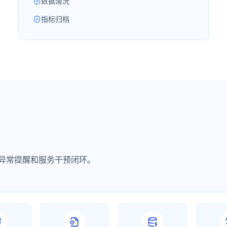
数据清洗
指标归档
异常提醒和服务干预闭环。