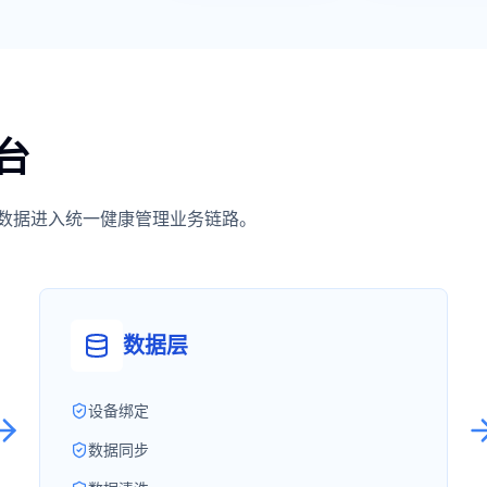
台
数据进入统一健康管理业务链路。
数据层
设备绑定
数据同步